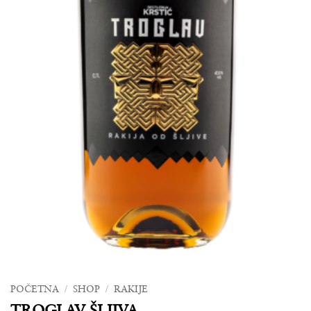
POČETNA
/
SHOP
/
RAKIJE
TROGLAV ŠLJIVA