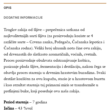
OPIS
DODATNE INFORMACIJE
Troglav rakija od šljive – prepečenica satkana od
najkvalitetnijih sorti šljiva (za proizvodnju koriste se 4
različite sorte – Crvena ranka, Požegača, Čačanska lepotica i
Čačanska rodna). Veliki broj ukusnih nota čine ovu rakiju,
od drvenastih do slatkasto aromatičnih, voćnih, cvetnih.
Proces proizvodnje obuhvata odstranjivanje koštica,
pasiranje ploda šljive, fermentaciju i destilaciju, nakon čega se
obavlja proces starenja u drvenim hrastovim buradima. Svaki
destilat korišćen za ovu kupažu, stario je u hrastovom buretu
i kao rezultat starenja taj primarni miris se transformiše u
prefinjeni buke, koji poseduje ova naša rakija.
Period starenja
– 7 godina
Jačina
– 43 %vol