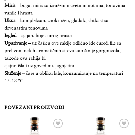
Miris
– bogat miris sa izraženim cvetnim notama, tonovima
vanile i hrasta
Ukus
– kompleksan, zaokružen, gladak, slatkast sa
drvenastim tonovima
Izgled
– sjajan, boje starog hrasta
Uparivanje
– uz čašicu ove rakije odlično ide ćureći file sa
prelivom nekih aromatičnih sireva kao što je gorgonzola,
takođe ova rakija bi
sjajno išla i uz govedinu, jagnjetinu
Služenje
– čaše u obliku lale, konzumiranje na temperaturi
15-18 ºC
POVEZANI PROIZVODI
Add to
Add to