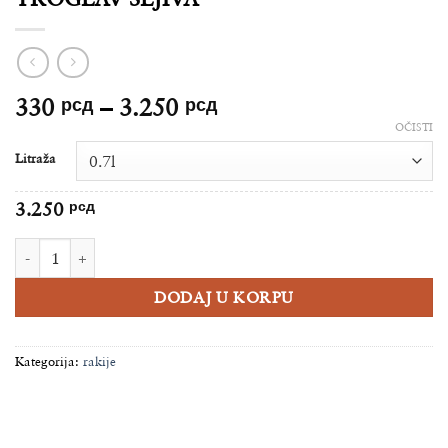
Raspon
330
рсд
–
3.250
рсд
cena:
OČISTI
od
Litraža
330 рсд
do
3.250
рсд
3.250 рсд
TROGLAV ŠLJIVA količina
DODAJ U KORPU
Kategorija:
rakije