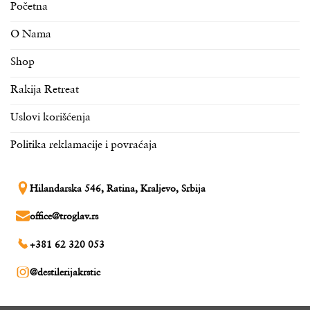
stranici
stranici
Početna
proizvoda.
proizvoda.
O Nama
Shop
Rakija Retreat
Uslovi korišćenja
Politika reklamacije i povraćaja
Hilandarska 546, Ratina, Kraljevo, Srbija
office@troglav.rs
+381 62 320 053
@destilerijakrstic