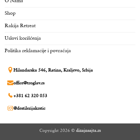
O Nama
Shop
Rakija Retreat
Uslovi korišćenja
Politika reklamacije i povraćaja
Hilandarska 546, Ratina, Kraljevo, Srbija
office@troglav.rs
+381 62 320 053
@destilerijakrstic
Copyright 2026 ©
dizajnsajta.rs