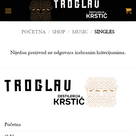
Preskoči
na
sadržaj
POČETNA
/
SHOP
/
MUSIC
/
SINGLES
Nijedan proizvod ne odgovara izabranim kriterijumima.
Početna