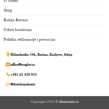
O Nama
Shop
Rakija Retreat
Uslovi korišćenja
Politika reklamacije i povraćaja
Hilandarska 546, Ratina, Kraljevo, Srbija
office@troglav.rs
+381 62 320 053
@destilerijakrstic
Copyright 2026 ©
dizajnsajta.rs