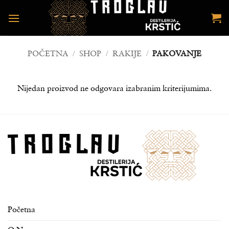
Preskoči
na
sadržaj
POČETNA
/
SHOP
/
RAKIJE
/
PAKOVANJE
Nijedan proizvod ne odgovara izabranim kriterijumima.
Početna