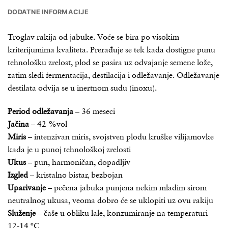
DODATNE INFORMACIJE
Troglav rakija od jabuke. Voće se bira po visokim
kriterijumima kvaliteta. Prerađuje se tek kada dostigne punu
tehnološku zrelost, plod se pasira uz odvajanje semene lože,
zatim sledi fermentacija, destilacija i odležavanje. Odležavanje
destilata odvija se u inertnom sudu (inoxu).
Period odležavanja
– 36 meseci
Jačina
– 42 %vol
Miris
– intenzivan miris, svojstven plodu kruške vilijamovke
kada je u punoj tehnološkoj zrelosti
Ukus
– pun, harmoničan, dopadljiv
Izgled
– kristalno bistar, bezbojan
Uparivanje
– pečena jabuka punjena nekim mladim sirom
neutralnog ukusa, veoma dobro će se uklopiti uz ovu rakiju
Služenje
– čaše u obliku lale, konzumiranje na temperaturi
12-14 ºC