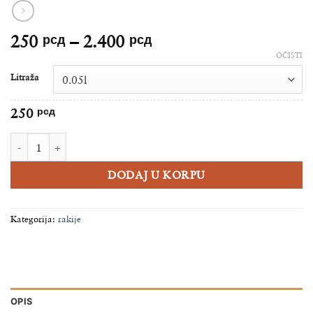
Raspon
250
рсд
–
2.400
рсд
cena:
OČISTI
od
Litraža
250 рсд
do
250
рсд
2.400 рсд
TROGLAV JABUKA količina
DODAJ U KORPU
Kategorija:
rakije
OPIS