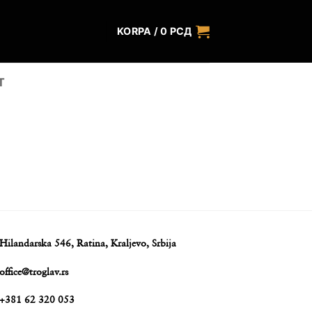
KORPA /
0
РСД
T
Hilandarska 546, Ratina, Kraljevo, Srbija
office@troglav.rs
+381 62 320 053