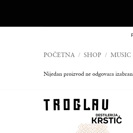
Preskoči
na
sadržaj
POČETNA
/
SHOP
/
MUSIC
Nijedan proizvod ne odgovara izabran