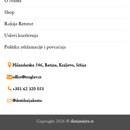
O Nama
Shop
Rakija Retreat
Uslovi korišćenja
Politika reklamacije i povraćaja
Hilandarska 546, Ratina, Kraljevo, Srbija
office@troglav.rs
+381 62 320 053
@destilerijakrstic
Copyright 2026 ©
dizajnsajta.rs