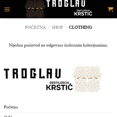
Preskoči
na
sadržaj
POČETNA
/
SHOP
/
CLOTHING
Nijedan proizvod ne odgovara izabranim kriterijumima.
Početna