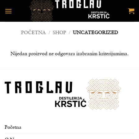
Preskoči
na
sadržaj
POČETNA
/
SHOP
/
UNCATEGORIZED
Nijedan proizvod ne odgovara izabranim kriterijumima.
Početna