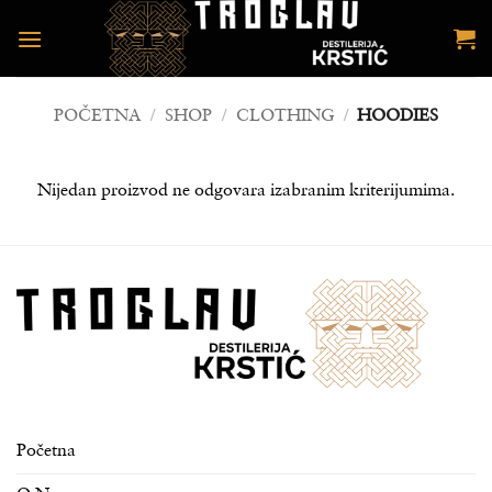
Preskoči
na
sadržaj
POČETNA
/
SHOP
/
CLOTHING
/
HOODIES
Nijedan proizvod ne odgovara izabranim kriterijumima.
Početna