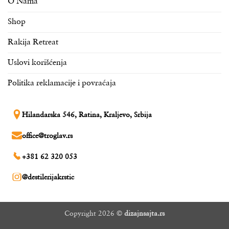
O Nama
Shop
Rakija Retreat
Uslovi korišćenja
Politika reklamacije i povraćaja
Hilandarska 546, Ratina, Kraljevo, Srbija
office@troglav.rs
+381 62 320 053
@destilerijakrstic
Copyright 2026 ©
dizajnsajta.rs