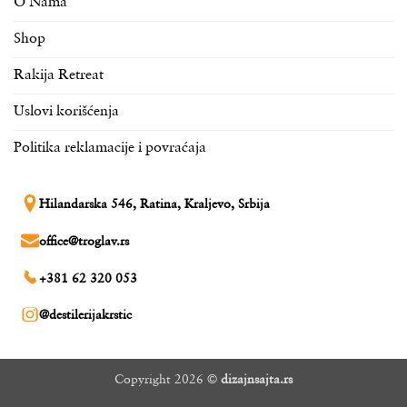
O Nama
Shop
Rakija Retreat
Uslovi korišćenja
Politika reklamacije i povraćaja
Hilandarska 546, Ratina, Kraljevo, Srbija
office@troglav.rs
+381 62 320 053
@destilerijakrstic
Copyright 2026 ©
dizajnsajta.rs