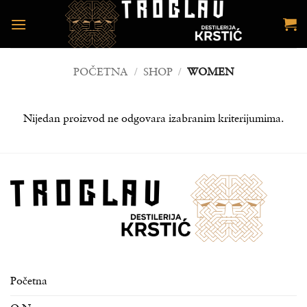
Preskoči
na
sadržaj
POČETNA
/
SHOP
/
WOMEN
Nijedan proizvod ne odgovara izabranim kriterijumima.
Početna