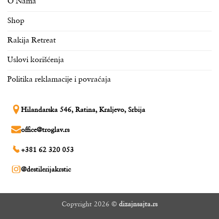
O Nama
Shop
Rakija Retreat
Uslovi korišćenja
Politika reklamacije i povraćaja
Hilandarska 546, Ratina, Kraljevo, Srbija
office@troglav.rs
+381 62 320 053
@destilerijakrstic
Copyright 2026 ©
dizajnsajta.rs