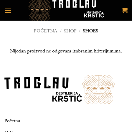
Preskoči
na
sadržaj
POČETNA
/
SHOP
/
SHOES
Nijedan proizvod ne odgovara izabranim kriterijumima.
Početna