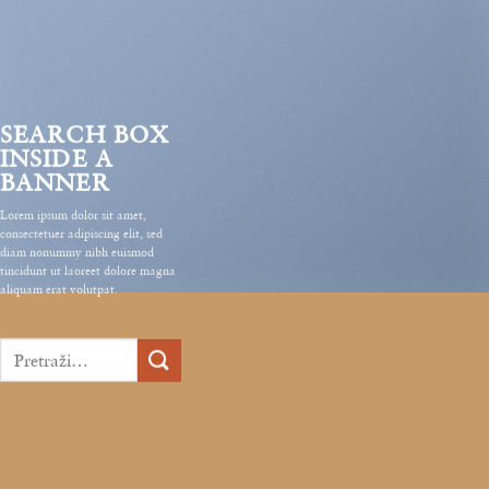
SEARCH BOX
INSIDE A
BANNER
Lorem ipsum dolor sit amet,
consectetuer adipiscing elit, sed
diam nonummy nibh euismod
tincidunt ut laoreet dolore magna
aliquam erat volutpat.
Pretraga
za: