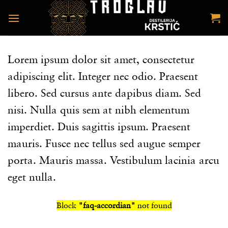
Preskoči
na
sadržaj
Lorem ipsum dolor sit amet, consectetur
adipiscing elit. Integer nec odio. Praesent
libero. Sed cursus ante dapibus diam. Sed
nisi. Nulla quis sem at nibh elementum
imperdiet. Duis sagittis ipsum. Praesent
mauris. Fusce nec tellus sed augue semper
porta. Mauris massa. Vestibulum lacinia arcu
eget nulla.
Block
"faq-accordian"
not found