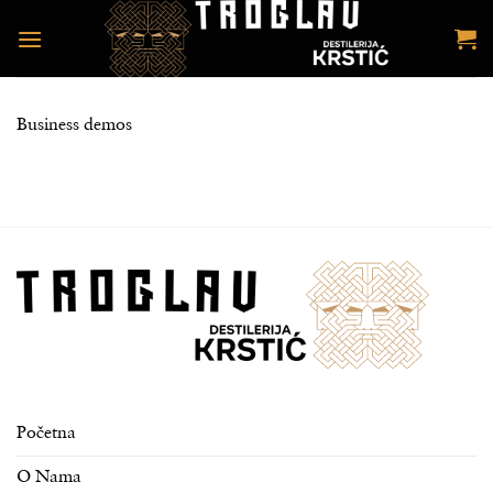
Preskoči
na
sadržaj
Business demos
Početna
O Nama